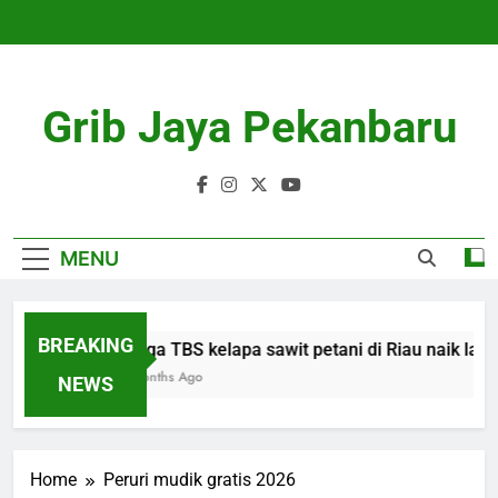
Skip
to
content
Grib Jaya Pekanbaru
MENU
BREAKING
Harga TBS kelapa sawit petani di Riau naik lagi 
4 Months Ago
NEWS
Home
Peruri mudik gratis 2026