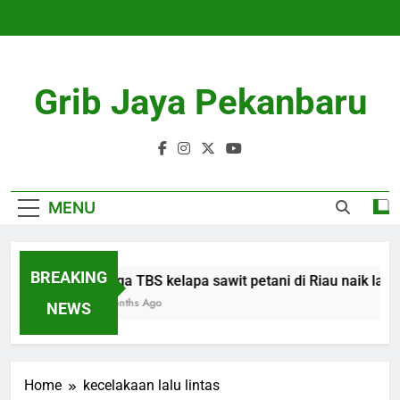
Skip
to
content
Grib Jaya Pekanbaru
MENU
BREAKING
Harga TBS kelapa sawit petani di Riau naik lagi 
4 Months Ago
NEWS
Home
kecelakaan lalu lintas